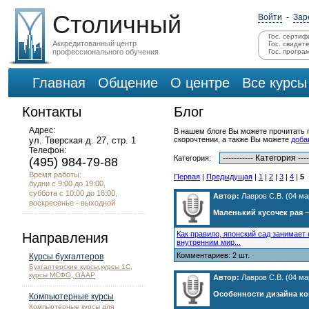
Столичный
Войти
-
Зар
Гос. сертиф
Аккредитованный центр
Гос. свидет
профессионального обучения
Гос. програ
Главная
Общение
О центре
Все курсы
Контакты
Блог
Адрес:
В нашем блоге Вы можете прочитать п
ул. Тверская д. 27, стр. 1
скорочтении, а также Вы можете
доба
Телефон:
Категория:
(495) 984-79-88
Время работы:
Первая
|
Предыдущая
|
1
|
2
|
3
|
4
|
5
будни с 9:00 до 19:00,
суббота с 10:00 до 18:00,
Автор:
Лавров С.В. (04 мар
воскресенье - выходной
Маленький кусочек рая
Как правило, японский сад занимает
Направления
внутренним мир...
Комментариев: 2 шт.
Курсы бухгалтеров
Бухгалтерские курсы,курсы 1С,
курсы МСФО, GAAP
Автор:
Лавров С.В. (04 мар
Особенности дизайна ко
Компьютерные курсы
Компьютерные курсы для