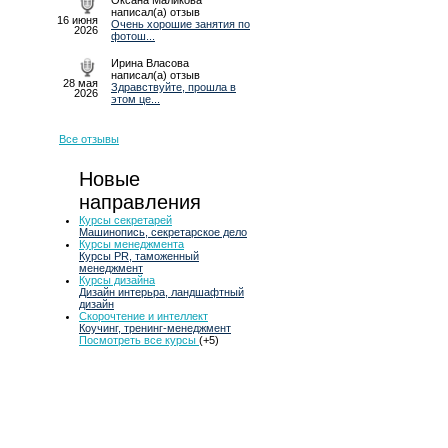
Оксана Маликова
написал(а) отзыв
16 июня
Очень хорошие занятия по
2026
фотош...
Ирина Власова
написал(а) отзыв
28 мая
Здравствуйте, прошла в
2026
этом це...
Все отзывы
Новые
направления
Курсы секретарей
Машинопись, секретарское дело
Курсы менеджмента
Курсы PR, таможенный
менеджмент
Курсы дизайна
Дизайн интерьра, ландшафтный
дизайн
Скорочтение и интеллект
Коучинг, тренинг-менеджмент
Посмотреть все курсы
(+5)