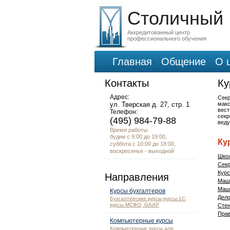
Столичный
Аккредитованный центр
профессионального обучения
Главная
Общение
О 
Контакты
Ку
Адрес:
Секр
ул. Тверская д. 27, стр. 1
макс
вест
Телефон:
секр
(495) 984-79-88
веду
Время работы:
будни с 9:00 до 19:00,
Ку
суббота с 10:00 до 18:00,
воскресенье - выходной
Школ
Секр
Курс
Направления
Маш
Маши
Курсы бухгалтеров
Дело
Бухгалтерские курсы,курсы 1С,
курсы МСФО, GAAP
Сте
Прав
Компьютерные курсы
Компьютерные курсы для