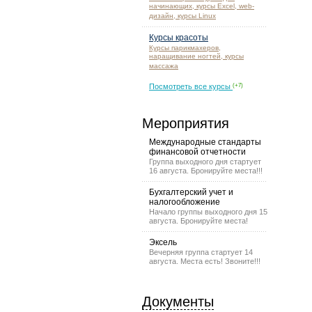
начинающих, курсы Excel, web-
дизайн, курсы Linux
Курсы красоты
Курсы парикмахеров,
наращивание ногтей, курсы
массажа
Посмотреть все курсы
(+7)
Мероприятия
Международные стандарты
финансовой отчетности
Группа выходного дня стартует
16 августа. Бронируйте места!!!
Бухгалтерский учет и
налогообложение
Начало группы выходного дня 15
августа. Бронируйте места!
Эксель
Вечерняя группа стартует 14
августа. Места есть! Звоните!!!
Документы