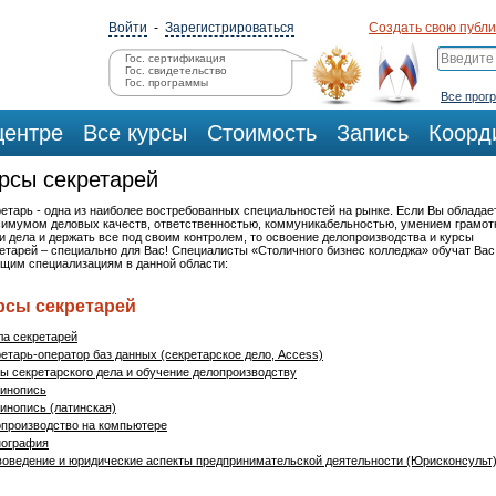
Войти
-
Зарегистрироваться
Создать свою публ
Гос. сертификация
Гос. свидетельство
Гос. программы
Все прог
центре
Все курсы
Стоимость
Запись
Коорд
рсы секретарей
етарь - одна из наиболее востребованных специальностей на рынке. Если Вы обладае
имумом деловых качеств, ответственностью, коммуникабельностью, умением грамот
и дела и держать все под своим контролем, то освоение делопроизводства и курсы
етарей – специально для Вас! Специалисты «Столичного бизнес колледжа» обучат Вас
щим специализациям в данной области:
рсы секретарей
а секретарей
етарь-оператор баз данных (секретарское дело, Access)
ы секретарского дела и обучение делопроизводству
инопись
нопись (латинская)
производство на компьютере
нография
оведение и юридические аспекты предпринимательской деятельности (Юрисконсульт