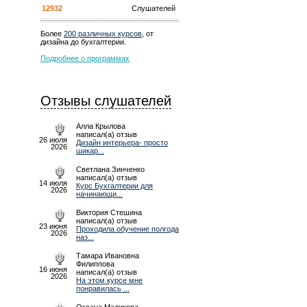
12932
Слушателей
Более
200 различных курсов
, от
дизайна до бухгалтерии.
Подробнее о программах
Отзывы слушателей
Алла Крылова
написал(а) отзыв
26 июля
Дизайн интерьера- просто
2026
шикар...
Светлана Зинченко
написал(а) отзыв
14 июля
Курс Бухгалтерии для
2026
начинающи...
Виктория Стешина
написал(а) отзыв
23 июня
Проходила обучение полгода
2026
наз...
Тамара Ивановна
Филиппова
16 июня
написал(а) отзыв
2026
На этом курсе мне
понравилась ...