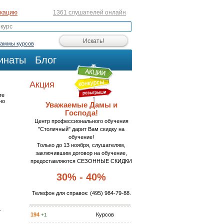
икацию
1361 слушателей онлайн
раммы курсов
инаты
Блог
Акция
те
но
Уважаемые Дамы и
Господа!
Центр профессионального обучения
"Столичный" дарит Вам скидку на
обучение!
Только до 13 ноября, слушателям,
заключившим договор на обучение,
предоставляются СЕЗОННЫЕ СКИДКИ
30% - 40%
Телефон для справок:
(495) 984-79-88
.
)
194
Курсов
+1