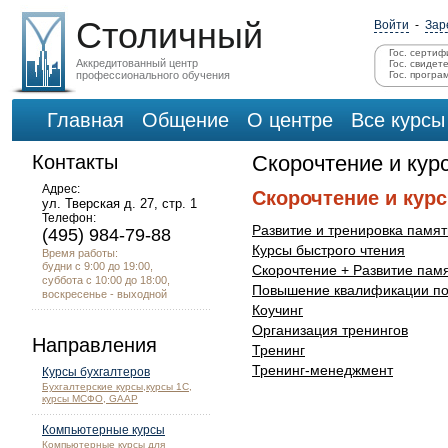
Столичный
Войти
-
Зар
Гос. сертиф
Аккредитованный центр
Гос. свидет
профессионального обучения
Гос. програ
Главная
Общение
О центре
Все курсы
Контакты
Скорочтение и кур
Адрес:
Скорочтение и кур
ул. Тверская д. 27, стр. 1
Телефон:
Развитие и тренировка памят
(495) 984-79-88
Курсы быстрого чтения
Время работы:
будни с 9:00 до 19:00,
Скорочтение + Развитие пам
суббота с 10:00 до 18:00,
Повышение квалификации по 
воскресенье - выходной
Коучинг
Организация тренингов
Направления
Тренинг
Тренинг-менеджмент
Курсы бухгалтеров
Бухгалтерские курсы,курсы 1С,
курсы МСФО, GAAP
Компьютерные курсы
Компьютерные курсы для