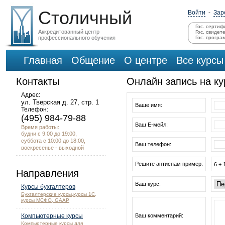
Столичный
Войти
-
Зар
Гос. сертиф
Аккредитованный центр
Гос. свидет
профессионального обучения
Гос. програ
Главная
Общение
О центре
Все курсы
Контакты
Онлайн запись на к
Адрес:
ул. Тверская д. 27, стр. 1
Ваше имя:
Телефон:
(495) 984-79-88
Ваш Е-мейл:
Время работы:
будни с 9:00 до 19:00,
суббота с 10:00 до 18:00,
Ваш телефон:
воскресенье - выходной
Решите антиспам пример:
6 + 
Направления
Ваш курс:
Курсы бухгалтеров
Бухгалтерские курсы,курсы 1С,
курсы МСФО, GAAP
Компьютерные курсы
Ваш комментарий:
Компьютерные курсы для