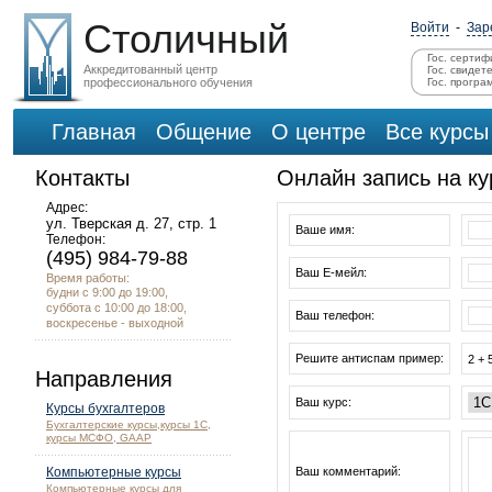
Столичный
Войти
-
Зар
Гос. сертиф
Аккредитованный центр
Гос. свидет
профессионального обучения
Гос. програ
Главная
Общение
О центре
Все курсы
Контакты
Онлайн запись на к
Адрес:
ул. Тверская д. 27, стр. 1
Ваше имя:
Телефон:
(495) 984-79-88
Ваш Е-мейл:
Время работы:
будни с 9:00 до 19:00,
суббота с 10:00 до 18:00,
Ваш телефон:
воскресенье - выходной
Решите антиспам пример:
2 + 
Направления
Ваш курс:
Курсы бухгалтеров
Бухгалтерские курсы,курсы 1С,
курсы МСФО, GAAP
Компьютерные курсы
Ваш комментарий:
Компьютерные курсы для