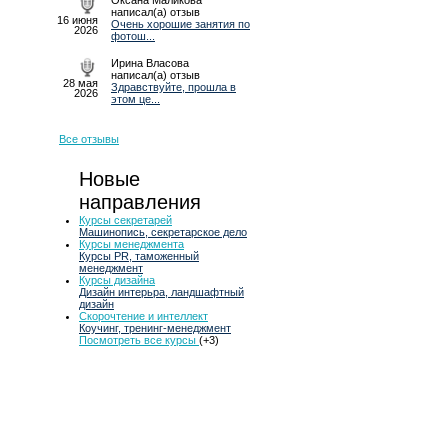
Оксана Маликова
написал(а) отзыв
16 июня
Очень хорошие занятия по
2026
фотош...
Ирина Власова
написал(а) отзыв
28 мая
Здравствуйте, прошла в
2026
этом це...
Все отзывы
Новые
направления
Курсы секретарей
Машинопись, секретарское дело
Курсы менеджмента
Курсы PR, таможенный
менеджмент
Курсы дизайна
Дизайн интерьра, ландшафтный
дизайн
Скорочтение и интеллект
Коучинг, тренинг-менеджмент
Посмотреть все курсы
(+3)