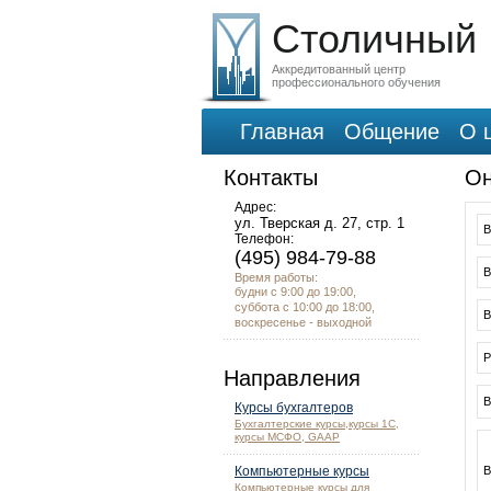
Столичный
Аккредитованный центр
профессионального обучения
Главная
Общение
О 
Контакты
Он
Адрес:
ул. Тверская д. 27, стр. 1
В
Телефон:
(495) 984-79-88
В
Время работы:
будни с 9:00 до 19:00,
суббота с 10:00 до 18:00,
В
воскресенье - выходной
Р
Направления
В
Курсы бухгалтеров
Бухгалтерские курсы,курсы 1С,
курсы МСФО, GAAP
Компьютерные курсы
В
Компьютерные курсы для