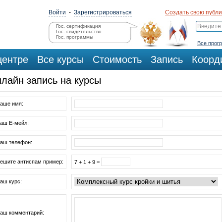
Войти
-
Зарегистрироваться
Создать свою публ
Гос. сертификация
Гос. свидетельство
Гос. программы
Все прог
центре
Все курсы
Стоимость
Запись
Коорд
лайн запись на курсы
аше имя:
аш Е-мейл:
аш телефон:
ешите антиспам пример:
7 + 1 + 9 =
аш курс:
аш комментарий: