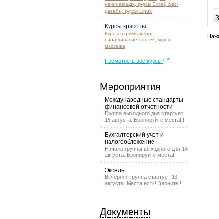
начинающих, курсы Excel, web-
дизайн, курсы Linux
Курсы красоты
Курсы парикмахеров,
Нажи
наращивание ногтей, курсы
массажа
Посмотреть все курсы
(+5)
Мероприятия
Международные стандарты
финансовой отчетности
Группа выходного дня стартует
15 августа. Бронируйте места!!!
Бухгалтерский учет и
налогообложение
Начало группы выходного дня 14
августа. Бронируйте места!
Эксель
Вечерняя группа стартует 13
августа. Места есть! Звоните!!!
Документы