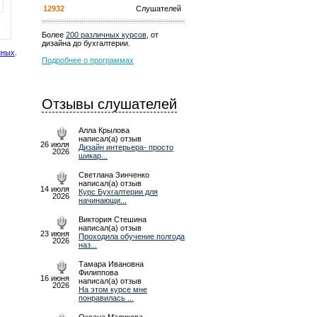
12932
Слушателей
Более
200 различных курсов
, от
дизайна до бухгалтерии.
нных
.
Подробнее о программах
Отзывы слушателей
Алла Крылова
написал(а) отзыв
26 июля
Дизайн интерьера- просто
2026
шикар...
Светлана Зинченко
написал(а) отзыв
14 июля
Курс Бухгалтерии для
2026
начинающи...
Виктория Стешина
написал(а) отзыв
23 июня
Проходила обучение полгода
2026
наз...
Тамара Ивановна
Филиппова
16 июня
написал(а) отзыв
2026
На этом курсе мне
понравилась ...