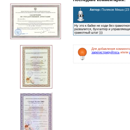
Автор:
Поляков Миша (23 м
Ну это к бабке не ходи без грамотно
развалится, бухгалтер и управляющи
грамотный штат )))
Для добавления коммент
зарегистрируйтесь
и/или