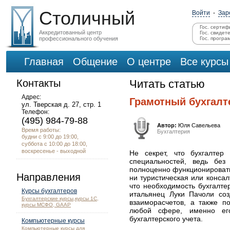
Столичный
Войти
-
Зар
Гос. сертиф
Аккредитованный центр
Гос. свидет
профессионального обучения
Гос. програ
Главная
Общение
О центре
Все курсы
Контакты
Читать статью
Адрес:
Грамотный бухгалте
ул. Тверская д. 27, стр. 1
Телефон:
(495) 984-79-88
Автор:
Юля Савельева
Время работы:
Бухгалтерия
будни с 9:00 до 19:00,
суббота с 10:00 до 18:00,
воскресенье - выходной
Не секрет, что бухгалтер
специальностей, ведь без
полноценно функционировать
Направления
ни туристическая или конса
что необходимость бухгалте
Курсы бухгалтеров
итальянец Луки Пачоли со
Бухгалтерские курсы,курсы 1С,
взаиморасчетов, а также п
курсы МСФО, GAAP
любой сфере, именно ег
бухгалтерского учета.
Компьютерные курсы
Компьютерные курсы для