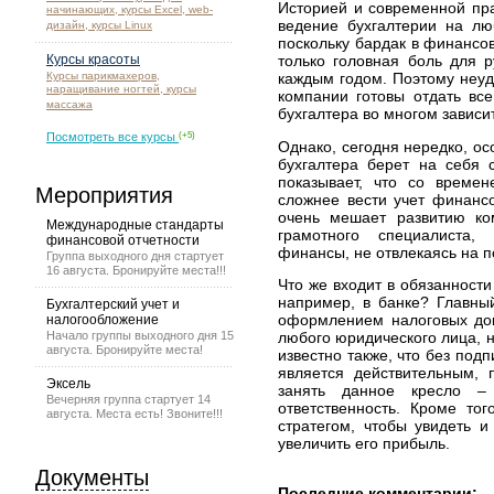
Историей и современной пра
начинающих, курсы Excel, web-
ведение бухгалтерии на лю
дизайн, курсы Linux
поскольку бардак в финансов
Курсы красоты
только головная боль для р
Курсы парикмахеров,
каждым годом. Поэтому неуд
наращивание ногтей, курсы
компании готовы отдать все
массажа
бухгалтера во многом зависи
Посмотреть все курсы
(+5)
Однако, сегодня нередко, ос
бухгалтера берет на себя 
показывает, что со време
Мероприятия
сложнее вести учет финансо
очень мешает развитию ко
Международные стандарты
грамотного специалиста,
финансовой отчетности
финансы, не отвлекаясь на п
Группа выходного дня стартует
16 августа. Бронируйте места!!!
Что же входит в обязанности
например, в банке? Главный
Бухгалтерский учет и
оформлением налоговых док
налогообложение
любого юридического лица, 
Начало группы выходного дня 15
августа. Бронируйте места!
известно также, что без под
является действительным, 
Эксель
занять данное кресло –
Вечерняя группа стартует 14
ответственность. Кроме то
августа. Места есть! Звоните!!!
стратегом, чтобы увидеть 
увеличить его прибыль.
Документы
Последние комментарии: