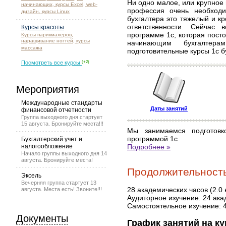
Ни одно малое, или крупное 
начинающих, курсы Excel, web-
профессия очень необход
дизайн, курсы Linux
бухгалтера это тяжелый и к
ответственности. Сейчас
Курсы красоты
программе 1с, которая пост
Курсы парикмахеров,
наращивание ногтей, курсы
начинающим бухгалтер
массажа
подготовительные курсы 1с бу
Посмотреть все курсы
(+2)
Мероприятия
Международные стандарты
Даты занятий
финансовой отчетности
Группа выходного дня стартует
15 августа. Бронируйте места!!!
Мы занимаемся подготовк
программой 1с
Бухгалтерский учет и
налогообложение
Подробнее »
Начало группы выходного дня 14
августа. Бронируйте места!
Продолжительность
Эксель
Вечерняя группа стартует 13
28 академических часов (2.0 
августа. Места есть! Звоните!!!
Аудиторное изучение: 24 ака
Самостоятельное изучение: 
Документы
График занятий на ку