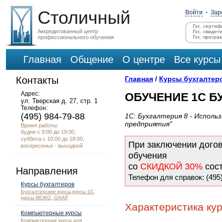
Столичный
Войти
-
Зар
Гос. сертиф
Аккредитованный центр
Гос. свидет
профессионального обучения
Гос. програ
Главная
Общение
О центре
Все курсы
Контакты
Главная
/
Курсы бухгалтер
Адрес:
ОБУЧЕНИЕ 1С Б
ул. Тверская д. 27, стр. 1
Телефон:
(495) 984-79-88
1С: Бухгалтерия 8 - Исполь
предприятия"
Время работы:
будни с 9:00 до 19:00,
суббота с 10:00 до 18:00,
При заключении дого
воскресенье - выходной
обучения
со
СКИДКОЙ 30%
сос
Направления
Телефон для справок: (495)
Курсы бухгалтеров
Бухгалтерские курсы,курсы 1С,
курсы МСФО, GAAP
Характеристика кур
Компьютерные курсы
Компьютерные курсы для