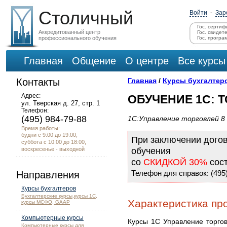
Столичный
Войти
-
Зар
Гос. сертиф
Аккредитованный центр
Гос. свидет
профессионального обучения
Гос. програ
Главная
Общение
О центре
Все курсы
Контакты
Главная
/
Курсы бухгалтер
Адрес:
ОБУЧЕНИЕ 1С: 
ул. Тверская д. 27, стр. 1
Телефон:
(495) 984-79-88
1C:Управление торговлей 8
Время работы:
будни с 9:00 до 19:00,
При заключении дого
суббота с 10:00 до 18:00,
воскресенье - выходной
обучения
со
СКИДКОЙ 30%
сос
Телефон для справок: (495)
Направления
Курсы бухгалтеров
Бухгалтерские курсы,курсы 1С,
Характеристика пр
курсы МСФО, GAAP
Компьютерные курсы
Курсы 1С Управление торгов
Компьютерные курсы для