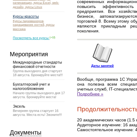
современных информационн
начинающих, курсы Excel, web-
повысить эффективность 
дизайн, курсы Linux
предприятия. Все хозяйст
бизнесе, автоматизирую
Курсы красоты
торговлей 8. Всему этому об
Курсы парикмахеров,
наращивание ногтей, курсы
являются прикладным реш
массажа
поколения.
Посмотреть все курсы
(+12)
Мероприятия
Международные стандарты
Даты занятий
финансовой отчетности
Группа выходного дня стартует
18 августа. Бронируйте места!!!
Вообще, программа 1С Управ
она полезна всем специал
Бухгалтерский учет и
налогообложение
учетных служб, IT-специалис
Начало группы выходного дня 17
Подробнее »
августа. Бронируйте места!
Эксель
Продолжительность 
Вечерняя группа стартует 16
августа. Места есть! Звоните!!!
20 академических часов (1.5 
Аудиторное изучение: 16 ака
Самостоятельное изучение: 
Документы