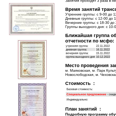
Занятия проходят 3 раза в н
Время занятий транс
Утренние группы: с 9-00 до 1
Дневные группы: с 12-00 до 1
Вечерние группы: с 18-30 до 
Группы выходного дня: с 10-0
Ближайшая группа о
отчетности по мсфо:
утренняя группа:
22.11.2022
дневная группа:
16.11.2022
вечерняя группа:
15.11.2022
группа выходного дня:
10.12.2022
Место проведения за
м. Маяковская, м. Парк Культ
Новослободская, м. Чеховская
Стоимость :
Базовая стоимость:
Специальное предложение
- скид
Индивидуально:
План занятий :
Подробную программу обу