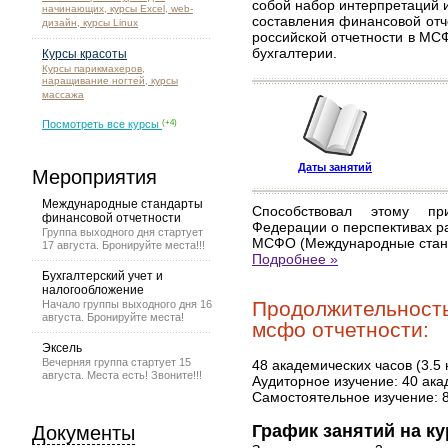
собой набор интерпретаций 
начинающих, курсы Excel, web-
составления финансовой отч
дизайн, курсы Linux
российской отчетности в МС
бухгалтерии.
Курсы красоты
Курсы парикмахеров,
наращивание ногтей, курсы
массажа
Посмотреть все курсы
(+4)
Даты занятий
Мероприятия
Международные стандарты
Способствовал этому пр
финансовой отчетности
Федерации о перспективах ра
Группа выходного дня стартует
МСФО (Международные станд
17 августа. Бронируйте места!!!
Подробнее »
Бухгалтерский учет и
налогообложение
Продолжительност
Начало группы выходного дня 16
августа. Бронируйте места!
мсфо отчетности:
Эксель
Вечерняя группа стартует 15
48 академических часов (3.5 
августа. Места есть! Звоните!!!
Аудиторное изучение: 40 ака
Самостоятельное изучение: 
График занятий на к
Документы