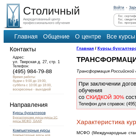
Столичный
Войти
-
Зар
Гос. сертиф
Аккредитованный центр
Гос. свидет
профессионального обучения
Гос. програ
Главная
Общение
О центре
Все курсы
Контакты
Главная
/
Курсы бухгалтер
Адрес:
ТРАНСФОРМАЦ
ул. Тверская д. 27, стр. 1
Телефон:
(495) 984-79-88
Трансформация Российско
Время работы:
будни с 9:00 до 19:00,
При заключении дого
суббота с 10:00 до 18:00,
воскресенье - выходной
обучения
со
СКИДКОЙ 30%
сос
Телефон для справок: (495)
Направления
Курсы бухгалтеров
Бухгалтерские курсы,курсы 1С,
Характеристика ку
курсы МСФО, GAAP
Компьютерные курсы
МСФО (Международные стан
Компьютерные курсы для