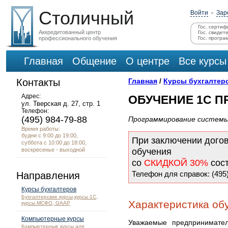
Столичный
Войти
-
Зар
Гос. сертиф
Аккредитованный центр
Гос. свидет
профессионального обучения
Гос. програ
Главная
Общение
О центре
Все курсы
Контакты
Главная
/
Курсы бухгалтер
Адрес:
ОБУЧЕНИЕ 1С 
ул. Тверская д. 27, стр. 1
Телефон:
(495) 984-79-88
Программирование системы
Время работы:
будни с 9:00 до 19:00,
При заключении дого
суббота с 10:00 до 18:00,
воскресенье - выходной
обучения
со
СКИДКОЙ 30%
сос
Телефон для справок: (495)
Направления
Курсы бухгалтеров
Бухгалтерские курсы,курсы 1С,
Характеристика об
курсы МСФО, GAAP
Компьютерные курсы
Уважаемые предпринимател
Компьютерные курсы для