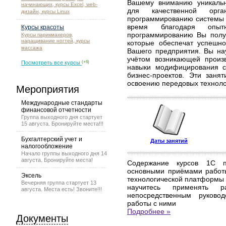
Вашему вниманию уникальн
начинающих, курсы Excel, web-
для качественной орг
дизайн, курсы Linux
программированию системы 
время благодаря опы
Курсы красоты
программированию Вы получ
Курсы парикмахеров,
наращивание ногтей, курсы
которые обеспечат успешно
массажа
Вашего предприятия. Вы на
учётом возникающей произ
Посмотреть все курсы
(+6)
навыки модифицирования 
бизнес-проектов. Эти заня
освоению передовых техноло
Мероприятия
Международные стандарты
финансовой отчетности
Группа выходного дня стартует
15 августа. Бронируйте места!!!
Бухгалтерский учет и
Даты занятий
налогообложение
Начало группы выходного дня 14
августа. Бронируйте места!
Содержание курсов 1С п
основными приёмами работы
Эксель
технологической платформы 
Вечерняя группа стартует 13
научитесь применять р
августа. Места есть! Звоните!!!
непосредственным руково
работы с ними
Подробнее »
Документы