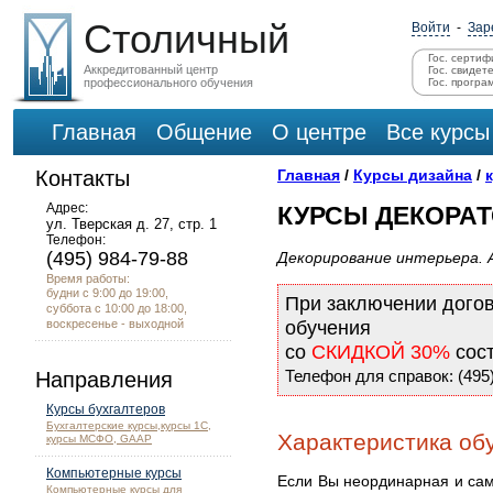
Столичный
Войти
-
Зар
Гос. сертиф
Аккредитованный центр
Гос. свидет
профессионального обучения
Гос. програ
Главная
Общение
О центре
Все курсы
Контакты
Главная
/
Курсы дизайна
/
Адрес:
КУРСЫ ДЕКОРА
ул. Тверская д. 27, стр. 1
Телефон:
(495) 984-79-88
Декорирование интерьера. 
Время работы:
будни с 9:00 до 19:00,
При заключении дого
суббота с 10:00 до 18:00,
воскресенье - выходной
обучения
со
СКИДКОЙ 30%
сос
Телефон для справок: (495)
Направления
Курсы бухгалтеров
Бухгалтерские курсы,курсы 1С,
Характеристика об
курсы МСФО, GAAP
Компьютерные курсы
Если Вы неординарная и са
Компьютерные курсы для