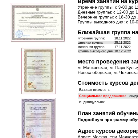
Время занятий на ку
Утренние группы: с 9-00 до 1
Дневные группы: с 12-00 до 1
Вечерние группы: с 18-30 до 
Группы выходного дня: с 10-0
Ближайшая группа на
утренняя группа:
18.11.2022
дневная группа:
25.11.2022
вечерняя группа:
17.11.2022
группа выходного дня:
10.12.2022
Место проведения за
м. Маяковская, м. Парк Культ
Новослободская, м. Чеховская
Стоимость курсов де
Базовая стоимость:
Специальное предложение
- скид
Индивидуально:
План занятий обучен
Подробную программу обу
Адрес курсов декори
Адрес: Москва, ст.м Маяковска