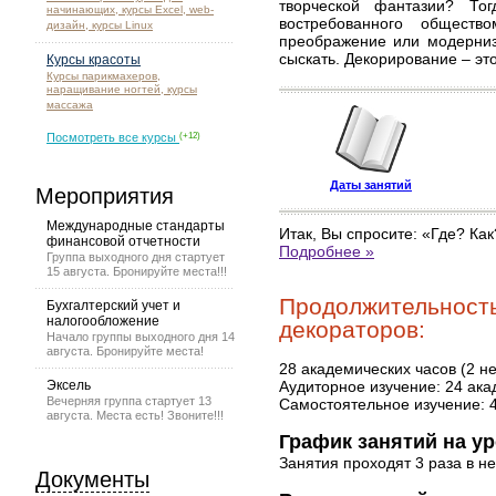
творческой фантазии? То
начинающих, курсы Excel, web-
востребованного обществ
дизайн, курсы Linux
преображение или модерниз
сыскать. Декорирование – это
Курсы красоты
Курсы парикмахеров,
наращивание ногтей, курсы
массажа
Посмотреть все курсы
(+12)
Даты занятий
Мероприятия
Международные стандарты
Итак, Вы спросите: «Где? Ка
финансовой отчетности
Подробнее »
Группа выходного дня стартует
15 августа. Бронируйте места!!!
Продолжительность
Бухгалтерский учет и
налогообложение
декораторов:
Начало группы выходного дня 14
августа. Бронируйте места!
28 академических часов (2 н
Эксель
Аудиторное изучение: 24 ака
Вечерняя группа стартует 13
Самостоятельное изучение: 
августа. Места есть! Звоните!!!
График занятий на ур
Занятия проходят 3 раза в н
Документы