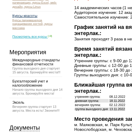
начинающих, курсы Excel, web-
дизайн, курсы Linux
14 академических часов (1 н
Аудиторное изучение: 12 ака
Курсы красоты
Самостоятельное изучение: 
Курсы парикмахеров,
наращивание ногтей, курсы
График занятий на вя
массажа
энтерлак.:
Посмотреть все курсы
(+8)
Занятия проходят 3 раза в н
Время занятий вязани
Мероприятия
энтерлак.:
Международные стандарты
Утренние группы: с 9-00 до 1
финансовой отчетности
Дневные группы: с 12-00 до 1
Группа выходного дня стартует
Вечерние группы: с 18-30 до 
15 августа. Бронируйте места!!!
Группы выходного дня: с 10-0
Бухгалтерский учет и
Ближайшая группа вяз
налогообложение
Начало группы выходного дня 14
энтерлак.:
августа. Бронируйте места!
утренняя группа:
08.12.2022
дневная группа:
18.11.2022
Эксель
вечерняя группа:
02.12.2022
Вечерняя группа стартует 13
группа выходного дня:
13.11.2022
августа. Места есть! Звоните!!!
Место проведения за
м. Маяковская, м. Парк Культ
Документы
Новослободская, м. Чеховская