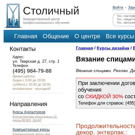
Столичный
Войти
-
Зар
Гос. сертиф
Аккредитованный центр
Гос. свидет
профессионального обучения
Гос. програ
Главная
Общение
О центре
Все курсы
Контакты
Главная
/
Курсы дизайна
/
Адрес:
Вязание спицами.
ул. Тверская д. 27, стр. 1
Телефон:
(495) 984-79-88
Вязание спицами. Реглан. Д
Время работы:
будни с 9:00 до 19:00,
При заключении дого
суббота с 10:00 до 18:00,
воскресенье - выходной
обучения
со
СКИДКОЙ 30%
сос
Телефон для справок: (495)
Направления
Курсы бухгалтеров
Бухгалтерские курсы,курсы 1С,
курсы МСФО, GAAP
Продолжительность
Компьютерные курсы
декор. энтерлак.:
Компьютерные курсы для