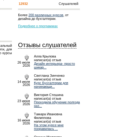
12932
Слушателей
Более
200 различных курсов
, от
дизайна до бухгалтерии.
Подробнее о программах
Отзывы слушателей
сальный
ти, для
о курсы
Алла Крылова
написал(а) отзыв
26 июля
Дизайн интерьера- просто
2026
шикар...
Светлана Зинченко
написал(а) отзыв
14 июля
Курс Бухгалтерии для
2026
начинающи...
Виктория Стешина
написал(а) отзыв
23 июня
Проходила обучение полгода
2026
наз...
Тамара Ивановна
Филиппова
16 июня
написал(а) отзыв
2026
На этом курсе мне
понравилась ...