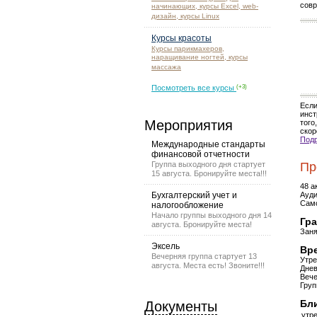
совр
начинающих, курсы Excel, web-
дизайн, курсы Linux
Курсы красоты
Курсы парикмахеров,
наращивание ногтей, курсы
массажа
Посмотреть все курсы
(+3)
Есл
инст
Мероприятия
того
скор
Подр
Международные стандарты
финансовой отчетности
Группа выходного дня стартует
Пр
15 августа. Бронируйте места!!!
48 а
Бухгалтерский учет и
Ауди
Само
налогообложение
Начало группы выходного дня 14
Гра
августа. Бронируйте места!
Заня
Эксель
Вре
Вечерняя группа стартует 13
Утре
августа. Места есть! Звоните!!!
Днев
Вече
Груп
Бли
Документы
утре