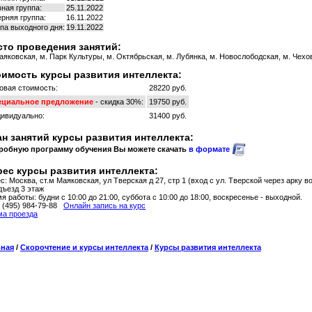
ная группа:
25.11.2022
рняя группа:
16.11.2022
па выходного дня:
19.11.2022
то проведения занятий:
аяковская, м. Парк Культуры, м. Октябрьская, м. Лубянка, м. Новослободская, м. Чехов
имость курсы развития интеллекта:
овая стоимость:
28220 руб.
ециальное предложение
- скидка 30%:
19750 руб.
ивидуально:
31400 руб.
н занятий курсы развития интеллекта:
робную программу обучения Вы можете скачать
в формате
ес курсы развития интеллекта:
с: Москва, ст.м Маяковская, ул Тверская д 27, стр 1 (вход с ул. Тверской через арку в
дъезд 3 этаж
я работы: будни с 10:00 до 21:00, суббота с 10:00 до 18:00, воскресенье - выходной.
: (495) 984-79-88
Онлайн запись на курс
а проезда
вная
/
Скорочтение и курсы интеллекта
/
Курсы развития интеллекта