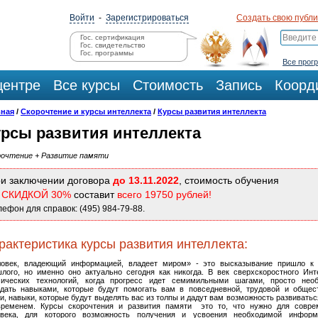
Войти
-
Зарегистрироваться
Создать свою публ
Гос. сертификация
Гос. свидетельство
Гос. программы
Все прог
центре
Все курсы
Стоимость
Запись
Коорд
вная
/
Скорочтение и курсы интеллекта
/
Курсы развития интеллекта
урсы развития интеллекта
рочтение + Развитие памяти
и заключении договора
до 13.11.2022
, стоимость обучения
о
СКИДКОЙ 30%
составит
всего 19750 рублей!
лефон для справок: (495) 984-79-88.
рактеристика курсы развития интеллекта:
ловек, владеющий информацией, владеет миром» - это высказывание пришло к
лого, но именно оно актуально сегодня как никогда. В век сверхскоростного Инт
мических технологий, когда прогресс идет семимильными шагами, просто нео
адать навыками, которые будут помогать вам в повседневной, трудовой и общес
и, навыки, которые будут выделять вас из толпы и дадут вам возможность развиватьс
временем. Курсы скорочтения и развития памяти это то, что нужно для совре
овека, для которого возможность получения и усвоения необходимой инфор