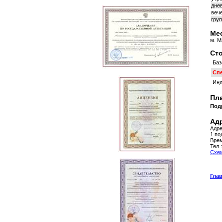
днев
вече
груп
Мес
м. М
Сто
Баз
Сп
Инд
Пла
Под
Адр
Адре
1 по
Врем
Тел.
Схем
Гла