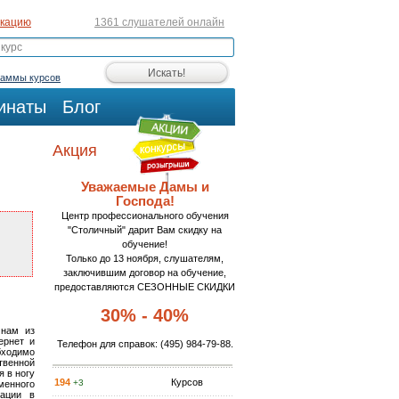
икацию
1361 слушателей онлайн
раммы курсов
инаты
Блог
Акция
Уважаемые Дамы и
Господа!
Центр профессионального обучения
"Столичный" дарит Вам скидку на
обучение!
Только до 13 ноября, слушателям,
заключившим договор на обучение,
предоставляются СЕЗОННЫЕ СКИДКИ
30% - 40%
 нам из
ернет и
Телефон для справок:
(495) 984-79-88
.
бходимо
твенной
я в ногу
194
Курсов
+3
менного
мации в