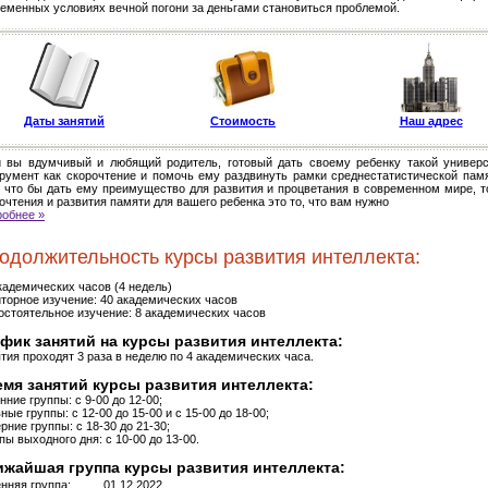
еменных условиях вечной погони за деньгами становиться проблемой.
Даты занятий
Стоимость
Наш адрес
и вы вдумчивый и любящий родитель, готовый дать своему ребенку такой универ
румент как скорочтение и помочь ему раздвинуть рамки среднестатистической памя
, что бы дать ему преимущество для развития и процветания в современном мире, т
очтения и развития памяти для вашего ребенка это то, что вам нужно
обнее »
одолжительность курсы развития интеллекта:
кадемических часов (4 недель)
торное изучение: 40 академических часов
стоятельное изучение: 8 академических часов
фик занятий на курсы развития интеллекта:
тия проходят 3 раза в неделю по 4 академических часа.
мя занятий курсы развития интеллекта:
нние группы: с 9-00 до 12-00;
ные группы: с 12-00 до 15-00 и с 15-00 до 18-00;
рние группы: с 18-30 до 21-30;
пы выходного дня: с 10-00 до 13-00.
жайшая группа курсы развития интеллекта:
нняя группа:
01.12.2022