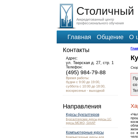
Столичный
Аккредитованный центр
профессионального обучения
Главная
Общение
О 
Контакты
Гла
К
Адрес:
ул. Тверская д. 27, стр. 1
Телефон:
Ско
(495) 984-79-88
Пр
Время работы:
будни с 9:00 до 19:00,
с
суббота с 10:00 до 18:00,
Те
воскресенье - выходной
Направления
Ха
Курсы бухгалтеров
«Че
прош
Бухгалтерские курсы,курсы 1С,
кос
курсы МСФО, GAAP
обл
жизн
Компьютерные курсы
со 
чел
Компьютерные курсы для