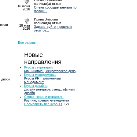
Оксана Маликова
написал(а) отзыв
16 июня
Очень хорошие занятия по
2026
фотош...
Ирина Власова
написал(а) отзыв
ская...
28 мая
Здравствуйте, прошла в
2026
этом це...
Все отзывы
Новые
направления
Курсы секретарей
Машинопись, секретарское дело
Курсы менеджмента
Курсы PR, таможенный
о двор)
менеджмент
Курсы дизайна
Дизайн интерьра, ландшафтный
дизайн
Скорочтение и интеллект
Коучинг, тренинг-менеджмент
Посмотреть все курсы
(+12)