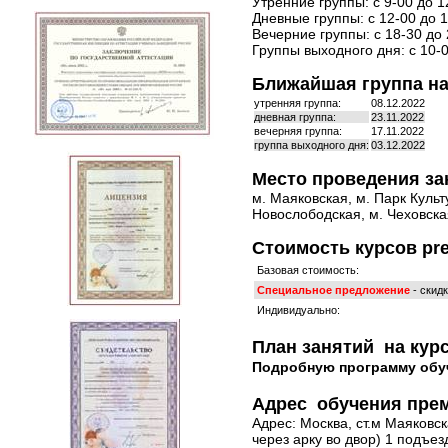
Утренние группы: с 9-00 до 1
Дневные группы: с 12-00 до 1
Вечерние группы: с 18-30 до 
Группы выходного дня: с 10-0
Ближайшая группа на 
утренняя группа:
08.12.2022
дневная группа:
23.11.2022
вечерняя группа:
17.11.2022
группа выходного дня:
03.12.2022
Место проведения за
м. Маяковская, м. Парк Культ
Новослободская, м. Чеховская
Стоимость курсов pre
Базовая стоимость:
Специальное предложение
- скид
Индивидуально:
План занятий на кур
Подробную программу обу
Адрес обучения пре
Адрес: Москва, ст.м Маяковска
через арку во двор) 1 подъез