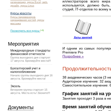
иллюстраторов всего мир
начинающих, курсы Excel, web-
используется, должно быть,
дизайн, курсы Linux
студий, IT-отделов по всему 
Курсы красоты
Курсы парикмахеров,
наращивание ногтей, курсы
массажа
Посмотреть все курсы
(+6)
Даты занятий
Мероприятия
И одним из самых популяр
Международные стандарты
Premiere Pro
финансовой отчетности
Подробнее »
Группа выходного дня стартует
17 августа. Бронируйте места!!!
Продолжительность
Бухгалтерский учет и
налогообложение
Начало группы выходного дня 16
38 академических часов (3 н
августа. Бронируйте места!
Аудиторное изучение: 32 ака
Самостоятельное изучение: 
Эксель
Вечерняя группа стартует 15
График занятий на ур
августа. Места есть! Звоните!!!
Занятия проходят 3 раза в н
Время занятий обучен
Документы