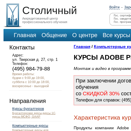
Столичный
Войти
-
Зар
Гос. сертиф
Аккредитованный центр
Гос. свидет
профессионального обучения
Гос. програ
Главная
Общение
О центре
Все курсы
Контакты
Главная
/
Компьютерные к
Адрес:
КУРСЫ ADOBE P
ул. Тверская д. 27, стр. 1
Телефон:
(495) 984-79-88
Монтаж и видео в программ
Время работы:
будни с 9:00 до 19:00,
При заключении дого
суббота с 10:00 до 18:00,
воскресенье - выходной
обучения
со
СКИДКОЙ 30%
сос
Телефон для справок: (495)
Направления
Курсы бухгалтеров
Бухгалтерские курсы,курсы 1С,
Характеристика кур
курсы МСФО, GAAP
Компьютерные курсы
Продукты компании Adobe 
Компьютерные курсы для