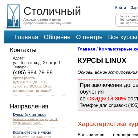
Столичный
Войти
-
Зар
Гос. сертиф
Аккредитованный центр
Гос. свидет
профессионального обучения
Гос. програ
Главная
Общение
О центре
Все курсы
Контакты
Главная
/
Компьютерные к
Адрес:
КУРСЫ LINUX
ул. Тверская д. 27, стр. 1
Телефон:
(495) 984-79-88
Основы администрирования 
Время работы:
будни с 9:00 до 19:00,
При заключении дого
суббота с 10:00 до 18:00,
воскресенье - выходной
обучения
со
СКИДКОЙ 30%
сос
Телефон для справок: (495)
Направления
Курсы бухгалтеров
Бухгалтерские курсы,курсы 1С,
Характеристика курс
курсы МСФО, GAAP
Компьютерные курсы
Большинство непрофесс
Компьютерные курсы для