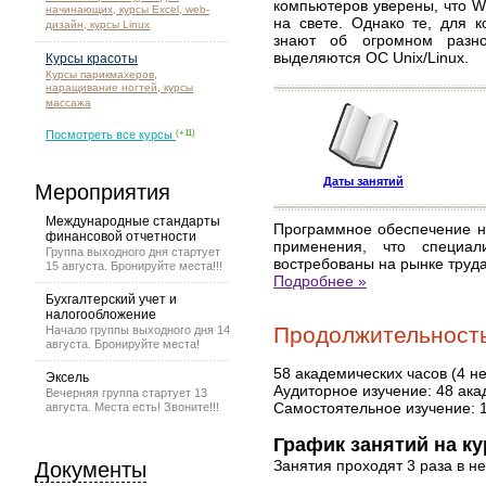
компьютеров уверены, что W
начинающих, курсы Excel, web-
на свете. Однако те, для к
дизайн, курсы Linux
знают об огромном разно
выделяются ОС Unix/Linux.
Курсы красоты
Курсы парикмахеров,
наращивание ногтей, курсы
массажа
Посмотреть все курсы
(+11)
Даты занятий
Мероприятия
Международные стандарты
Программное обеспечение на
финансовой отчетности
применения, что специал
Группа выходного дня стартует
востребованы на рынке труд
15 августа. Бронируйте места!!!
Подробнее »
Бухгалтерский учет и
налогообложение
Продолжительность 
Начало группы выходного дня 14
августа. Бронируйте места!
58 академических часов (4 н
Эксель
Аудиторное изучение: 48 ака
Вечерняя группа стартует 13
Самостоятельное изучение: 
августа. Места есть! Звоните!!!
График занятий на ку
Занятия проходят 3 раза в н
Документы