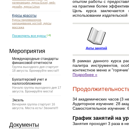
опытом работы с предоставл
начинающих, курсы Excel, web-
на практике более эффектив
дизайн, курсы Linux
Цель курса заключается
использовании издательской 
Курсы красоты
Курсы парикмахеров,
наращивание ногтей, курсы
массажа
Посмотреть все курсы
(+8)
Даты занятий
Мероприятия
Международные стандарты
В рамках данного курса ра
финансовой отчетности
палитра инструментов, осо
Группа выходного дня стартует
контекстное меню и "горячие
18 августа. Бронируйте места!!!
Подробнее »
Бухгалтерский учет и
налогообложение
Продолжительность 
Начало группы выходного дня 17
августа. Бронируйте места!
34 академических часов (3 н
Эксель
Аудиторное изучение: 28 ака
Вечерняя группа стартует 16
Самостоятельное изучение: 
августа. Места есть! Звоните!!!
График занятий на ур
Занятия проходят 3 раза в н
Документы