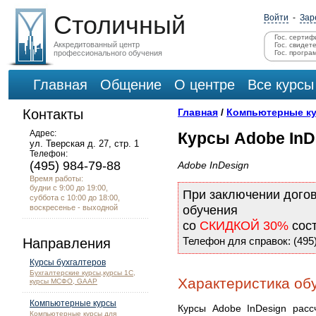
Столичный
Войти
-
Зар
Гос. сертиф
Аккредитованный центр
Гос. свидет
профессионального обучения
Гос. програ
Главная
Общение
О центре
Все курсы
Контакты
Главная
/
Компьютерные к
Адрес:
Курсы Adobe InD
ул. Тверская д. 27, стр. 1
Телефон:
(495) 984-79-88
Adobe InDesign
Время работы:
будни с 9:00 до 19:00,
При заключении дого
суббота с 10:00 до 18:00,
воскресенье - выходной
обучения
со
СКИДКОЙ 30%
сос
Телефон для справок: (495)
Направления
Курсы бухгалтеров
Бухгалтерские курсы,курсы 1С,
Характеристика обу
курсы МСФО, GAAP
Компьютерные курсы
Курсы Adobe InDesign расс
Компьютерные курсы для