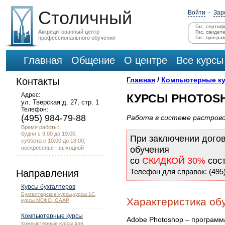
Столичный
Войти
-
Зар
Гос. сертиф
Аккредитованный центр
Гос. свидет
профессионального обучения
Гос. програ
Главная
Общение
О центре
Все курсы
Контакты
Главная
/
Компьютерные к
Адрес:
КУРСЫ PHOTOS
ул. Тверская д. 27, стр. 1
Телефон:
(495) 984-79-88
Работа в системе растрово
Время работы:
будни с 9:00 до 19:00,
При заключении дого
суббота с 10:00 до 18:00,
воскресенье - выходной
обучения
со
СКИДКОЙ 30%
сос
Телефон для справок: (495)
Направления
Курсы бухгалтеров
Бухгалтерские курсы,курсы 1С,
Характеристика об
курсы МСФО, GAAP
Компьютерные курсы
Adobe Photoshop – программа
Компьютерные курсы для