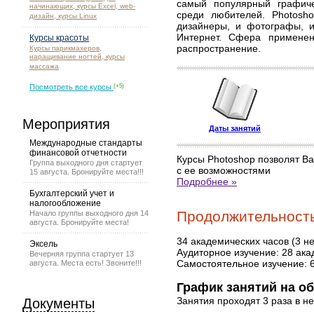
самый популярный графиче
начинающих, курсы Excel, web-
среди любителей. Photosh
дизайн, курсы Linux
дизайнеры, и фотографы, и
Интернет. Сфера примене
Курсы красоты
распространение.
Курсы парикмахеров,
наращивание ногтей, курсы
массажа
Посмотреть все курсы
(+5)
Мероприятия
Даты занятий
Международные стандарты
финансовой отчетности
Курсы Photoshop позволят Ва
Группа выходного дня стартует
с ее возможностями
15 августа. Бронируйте места!!!
Подробнее »
Бухгалтерский учет и
налогообложение
Продолжительность
Начало группы выходного дня 14
августа. Бронируйте места!
34 академических часов (3 н
Эксель
Аудиторное изучение: 28 ака
Вечерняя группа стартует 13
Самостоятельное изучение: 
августа. Места есть! Звоните!!!
График занятий на об
Занятия проходят 3 раза в н
Документы