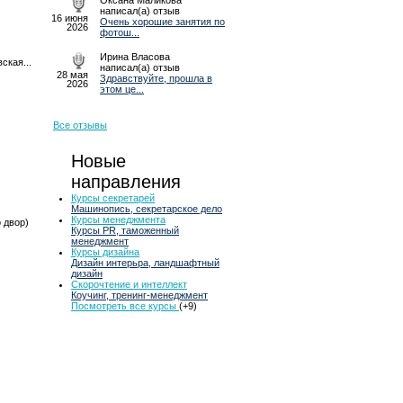
Оксана Маликова
написал(а) отзыв
16 июня
Очень хорошие занятия по
2026
фотош...
Ирина Власова
ская...
написал(а) отзыв
28 мая
Здравствуйте, прошла в
2026
этом це...
Все отзывы
Новые
направления
Курсы секретарей
Машинопись, секретарское дело
Курсы менеджмента
о двор)
Курсы PR, таможенный
менеджмент
Курсы дизайна
Дизайн интерьра, ландшафтный
дизайн
Скорочтение и интеллект
Коучинг, тренинг-менеджмент
Посмотреть все курсы
(+9)