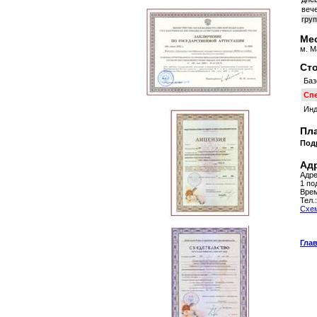
вече
груп
Мес
м. М
Сто
Баз
Сп
Инд
Пла
Под
Адр
Адре
1 по
Врем
Тел.
Схем
Гла