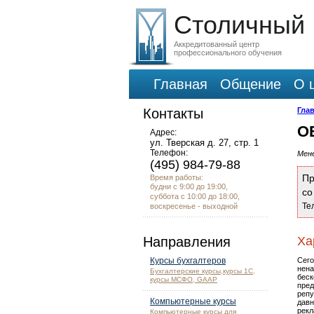
Столичный
Аккредитованный центр
профессионального обучения
Главная
Общение
О 
Контакты
Гла
О
Адрес:
ул. Тверская д. 27, стр. 1
Телефон:
Мене
(495) 984-79-88
Пр
Время работы:
будни с 9:00 до 19:00,
с
суббота с 10:00 до 18:00,
Те
воскресенье - выходной
Направления
Ха
Курсы бухгалтеров
Сего
нена
Бухгалтерские курсы,курсы 1С,
беск
курсы МСФО, GAAP
пред
репу
Компьютерные курсы
давн
рекл
Компьютерные курсы для