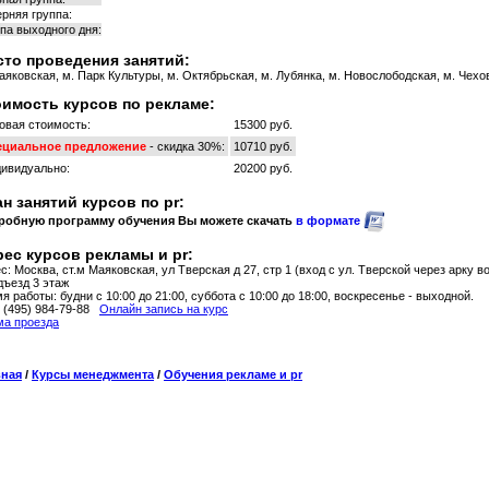
рняя группа:
па выходного дня:
то проведения занятий:
аяковская, м. Парк Культуры, м. Октябрьская, м. Лубянка, м. Новослободская, м. Чехов
имость курсов по рекламе:
овая стоимость:
15300 руб.
ециальное предложение
- скидка 30%:
10710 руб.
ивидуально:
20200 руб.
н занятий курсов по pr:
робную программу обучения Вы можете скачать
в формате
ес курсов рекламы и pr:
с: Москва, ст.м Маяковская, ул Тверская д 27, стр 1 (вход с ул. Тверской через арку в
дъезд 3 этаж
я работы: будни с 10:00 до 21:00, суббота с 10:00 до 18:00, воскресенье - выходной.
: (495) 984-79-88
Онлайн запись на курс
а проезда
вная
/
Курсы менеджмента
/
Обучения рекламе и pr