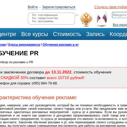
Войти
-
Зарегистрироваться
Создать свою публ
Гос. сертификация
Гос. свидетельство
Гос. программы
Все прог
центре
Все курсы
Стоимость
Запись
Коорд
вная
/
Курсы менеджмента
/
Обучения рекламе и pr
БУЧЕНИЕ PR
джер по рекламе и PR
и заключении договора
до 13.11.2022
, стоимость обучения
о
СКИДКОЙ 30%
составит
всего 10710 рублей!
лефон для справок: (495) 984-79-88.
рактеристика обучения рекламе:
дня, наверное, уже нет руководителя, который бы не понимал необходимость в грам
вязчивой рекламе своей компании, своего товара или услуги. Мы предлагаем вам в
онечных однотипных рекламных мероприятий - курсы pr и рекламы. Если вы руков
приятия и не знаете как грамотно и доходчиво прорекламировать свой товар или 
тацию своего предприятия, то курсы pr менеджеров это именно та возможность, о ко
о мечтаете. Закончив обучение рекламе и pr, или перенаправив своего сотрудника н
амы, вы получите самые совершенные инструменты для работы на рекламном рынке.