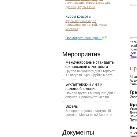
начинающих, курсы Excel, web-
дизайн, курсы Linux
Курсы красоты
Курсы парикмахеров,
наращивание ногтей, курсы
массажа
Посмотреть все курсы
(+5)
Если
rela
позн
Мероприятия
нуж
Подр
Международные стандарты
финансовой отчетности
Пр
Группа выходного дня стартует
17 августа. Бронируйте места!!!
34 а
Ауди
Бухгалтерский учет и
Само
налогообложение
Гра
Начало группы выходного дня 16
Заня
августа. Бронируйте места!
Вре
Эксель
Утре
Вечерняя группа стартует 15
Днев
августа. Места есть! Звоните!!!
Вече
Груп
Бл
Документы
утре
днев