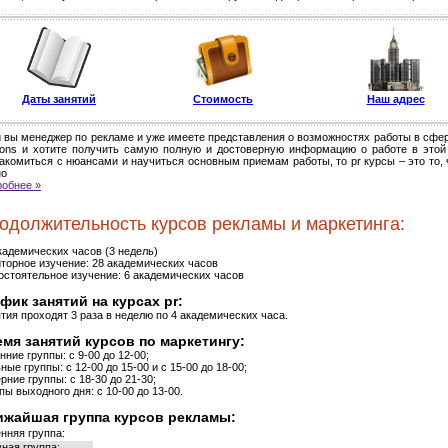
Даты занятий
Стоимость
Наш адрес
 вы менеджер по рекламе и уже имеете представления о возможностях работы в сфере
tions и хотите получить самую полную и достоверную информацию о работе в этой
акомиться с нюансами и научиться основным приемам работы, то pr курсы – это то, 
но
обнее »
одолжительность курсов рекламы и маркетинга:
кадемических часов (3 недель)
торное изучение: 28 академических часов
стоятельное изучение: 6 академических часов
фик занятий на курсах pr:
тия проходят 3 раза в неделю по 4 академических часа.
мя занятий курсов по маркетингу:
нние группы: с 9-00 до 12-00;
ные группы: с 12-00 до 15-00 и с 15-00 до 18-00;
рние группы: с 18-30 до 21-30;
пы выходного дня: с 10-00 до 13-00.
ижайшая группа курсов рекламы:
нняя группа:
ная группа: