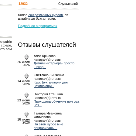
12932
Слушателей
Более
200 различных курсов
, от
дизайна до бухгалтерии.
Подробнее о программах
 public
Отзывы слушателей
 сфере,
что вам
Алла Крылова
написал(а) отзыв
26 июля
Дизайн интерьера- просто
2026
шикар...
Светлана Зинченко
написал(а) отзыв
14 июля
Курс Бухгалтерии для
2026
начинающи...
Виктория Стешина
написал(а) отзыв
23 июня
Проходила обучение полгода
2026
наз...
Тамара Ивановна
Филиппова
16 июня
написал(а) отзыв
2026
На этом курсе мне
понравилась ...