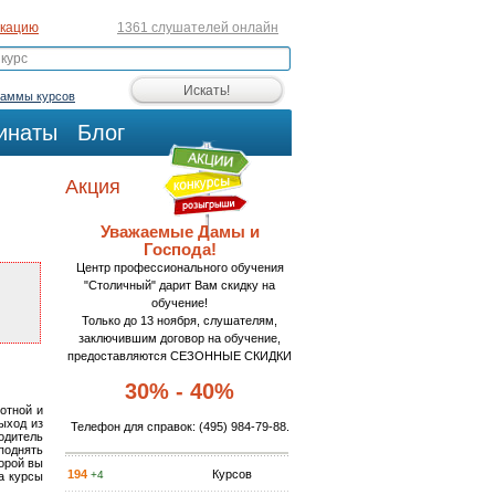
икацию
1361 слушателей онлайн
раммы курсов
инаты
Блог
Акция
Уважаемые Дамы и
Господа!
Центр профессионального обучения
"Столичный" дарит Вам скидку на
обучение!
Только до 13 ноября, слушателям,
заключившим договор на обучение,
предоставляются СЕЗОННЫЕ СКИДКИ
30% - 40%
отной и
ыход из
Телефон для справок:
(495) 984-79-88
.
одитель
поднять
торой вы
194
Курсов
+4
а курсы