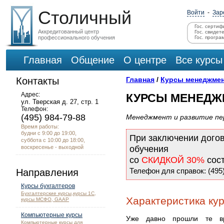
Столичный
Войти
-
Зар
Гос. сертиф
Аккредитованный центр
Гос. свидет
профессионального обучения
Гос. програ
Главная
Общение
О центре
Все курсы
Контакты
Главная
/
Курсы менеджме
Адрес:
КУРСЫ МЕНЕДЖ
ул. Тверская д. 27, стр. 1
Телефон:
(495) 984-79-88
Менеджмент и развитие пе
Время работы:
будни с 9:00 до 19:00,
При заключении дого
суббота с 10:00 до 18:00,
воскресенье - выходной
обучения
со
СКИДКОЙ 30%
сос
Телефон для справок: (495)
Направления
Курсы бухгалтеров
Бухгалтерские курсы,курсы 1С,
Характеристика ку
курсы МСФО, GAAP
Компьютерные курсы
Уже давно прошли те вр
Компьютерные курсы для