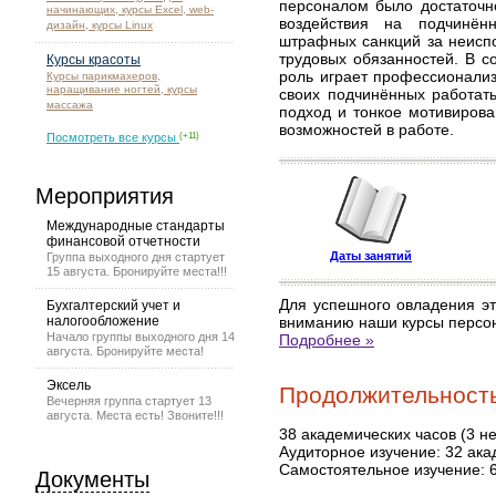
персоналом было достаточно
начинающих, курсы Excel, web-
воздействия на подчинён
дизайн, курсы Linux
штрафных санкций за неисп
трудовых обязанностей. В 
Курсы красоты
роль играет профессионализ
Курсы парикмахеров,
наращивание ногтей, курсы
своих подчинённых работат
массажа
подход и тонкое мотивирова
возможностей в работе.
Посмотреть все курсы
(+11)
Мероприятия
Международные стандарты
финансовой отчетности
Даты занятий
Группа выходного дня стартует
15 августа. Бронируйте места!!!
Для успешного овладения э
Бухгалтерский учет и
налогообложение
вниманию наши курсы персо
Начало группы выходного дня 14
Подробнее »
августа. Бронируйте места!
Эксель
Продолжительность
Вечерняя группа стартует 13
августа. Места есть! Звоните!!!
38 академических часов (3 н
Аудиторное изучение: 32 ака
Самостоятельное изучение: 
Документы